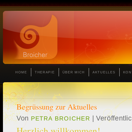
HOME
THERAPIE
ÜBER MICH
AKTUELLES
KON
Begrüssung zur Aktuelles
Von
|
Veröffentli
PETRA BROICHER
Herzlich willkommen!