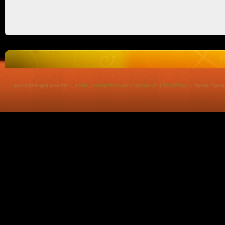
*
psychotherapie broicher
::
e-mail
|
kontaktformular
|
impressum
|
WordPress
:: theme \"butte